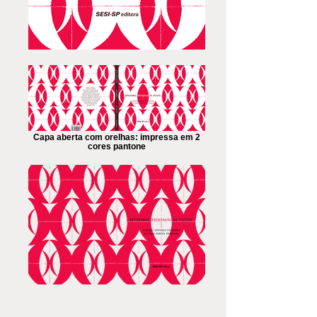
Capa aberta com orelhas: impressa em 2
cores pantone