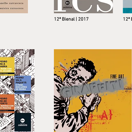
12ª Bienal |
2017
12ª 